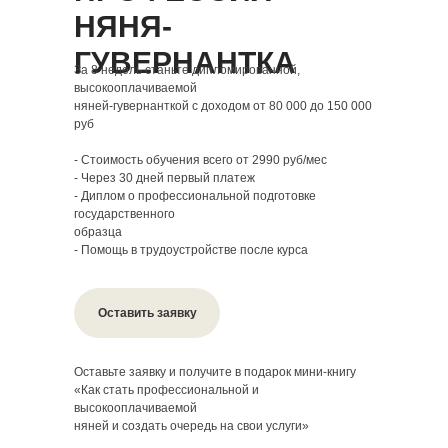
НЯНЯ-
ГУВЕРНАНТКА
За 8 недель станьте дипломированной,
высокооплачиваемой
няней-гувернанткой с доходом от 80 000 до 150 000
руб
- Стоимость обучения всего от 2990 руб/мес
- Через 30 дней первый платеж
- Диплом о профессиональной подготовке
государственного
образца
- Помощь в трудоустройстве после курса
Оставить заявку
Оставьте заявку и получите в подарок мини-книгу
«Как стать профессиональной и
высокооплачиваемой
няней и создать очередь на свои услуги»